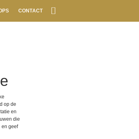
OPS
CONTACT
le
ke
md op de
tatie en
ouwen die
 en geef