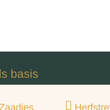
s basis
 Zaadjes
Herfstre