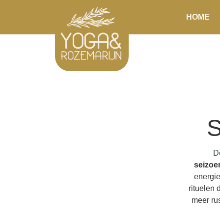
HOME
S
D
seizoe
energie
rituelen
meer ru