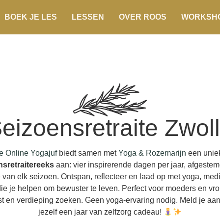
BOEK JE LES
LESSEN
OVER ROOS
WORKSH
eizoensretraite Zwol
e Online Yogajuf
biedt samen met
Yoga & Rozemarijn
een unie
nsretraitereeks
aan: vier inspirerende dagen per jaar, afgeste
 van elk seizoen. Ontspan, reflecteer en laad op met yoga, medi
 die je helpen om bewuster te leven. Perfect voor moeders en vr
st en verdieping zoeken. Geen yoga-ervaring nodig. Meld je aan
jezelf een jaar van zelfzorg cadeau!